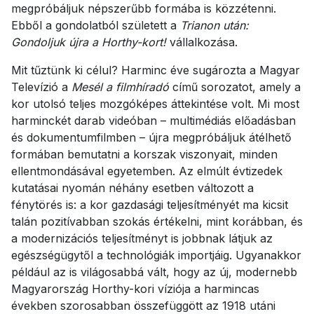
megpróbáljuk népszerűbb formába is közzétenni.
Ebből a gondolatból született a
Trianon után:
Gondoljuk újra a Horthy-kort!
vállalkozása.
Mit tűztünk ki célul? Harminc éve sugározta a Magyar
Televízió a
Mesél a filmhíradó
című sorozatot, amely a
kor utolsó teljes mozgóképes áttekintése volt. Mi most
harminckét darab videóban – multimédiás előadásban
és dokumentumfilmben – újra megpróbáljuk átélhető
formában bemutatni a korszak viszonyait, minden
ellentmondásával egyetemben. Az elmúlt évtizedek
kutatásai nyomán néhány esetben változott a
fénytörés is: a kor gazdasági teljesítményét ma kicsit
talán pozitívabban szokás értékelni, mint korábban, és
a modernizációs teljesítményt is jobbnak látjuk az
egészségügytől a technológiák importjáig. Ugyanakkor
például az is világosabbá vált, hogy az új, modernebb
Magyarország Horthy-kori víziója a harmincas
években szorosabban összefüggött az 1918 utáni