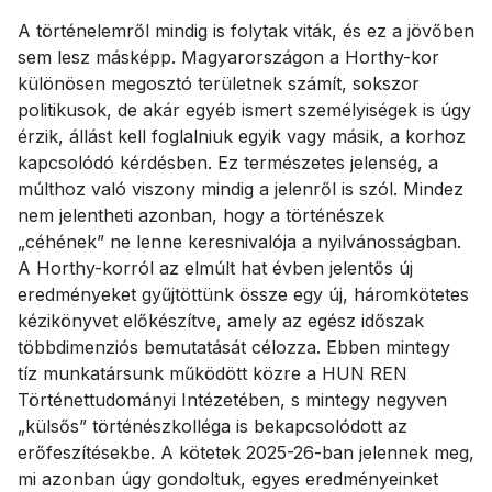
A történelemről mindig is folytak viták, és ez a jövőben
sem lesz másképp. Magyarországon a Horthy-kor
különösen megosztó területnek számít, sokszor
politikusok, de akár egyéb ismert személyiségek is úgy
érzik, állást kell foglalniuk egyik vagy másik, a korhoz
kapcsolódó kérdésben. Ez természetes jelenség, a
múlthoz való viszony mindig a jelenről is szól. Mindez
nem jelentheti azonban, hogy a történészek
„céhének” ne lenne keresnivalója a nyilvánosságban.
A Horthy-korról az elmúlt hat évben jelentős új
eredményeket gyűjtöttünk össze egy új, háromkötetes
kézikönyvet előkészítve, amely az egész időszak
többdimenziós bemutatását célozza. Ebben mintegy
tíz munkatársunk működött közre a HUN REN
Történettudományi Intézetében, s mintegy negyven
„külsős” történészkolléga is bekapcsolódott az
erőfeszítésekbe. A kötetek 2025-26-ban jelennek meg,
mi azonban úgy gondoltuk, egyes eredményeinket