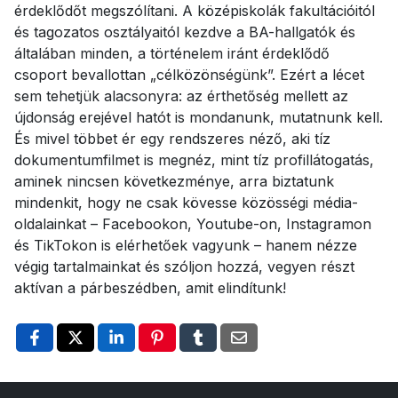
érdeklődőt megszólítani. A középiskolák fakultációitól
és tagozatos osztályaitól kezdve a BA-hallgatók és
általában minden, a történelem iránt érdeklődő
csoport bevallottan „célközönségünk”. Ezért a lécet
sem tehetjük alacsonyra: az érthetőség mellett az
újdonság erejével hatót is mondanunk, mutatnunk kell.
És mivel többet ér egy rendszeres néző, aki tíz
dokumentumfilmet is megnéz, mint tíz profillátogatás,
aminek nincsen következménye, arra biztatunk
mindenkit, hogy ne csak kövesse közösségi média-
oldalainkat – Facebookon, Youtube-on, Instagramon
és TikTokon is elérhetőek vagyunk – hanem nézze
végig tartalmainkat és szóljon hozzá, vegyen részt
aktívan a párbeszédben, amit elindítunk!