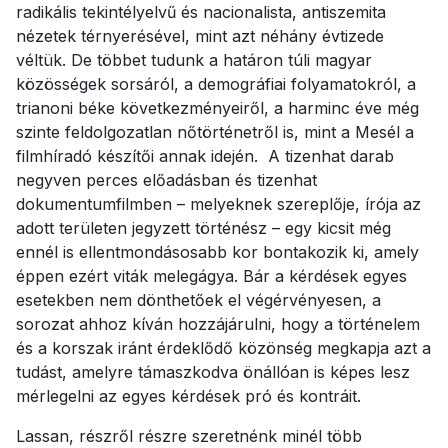
radikális tekintélyelvű és nacionalista, antiszemita
nézetek térnyerésével, mint azt néhány évtizede
véltük. De többet tudunk a határon túli magyar
közösségek sorsáról, a demográfiai folyamatokról, a
trianoni béke következményeiről, a harminc éve még
szinte feldolgozatlan nőtörténetről is, mint a Mesél a
filmhíradó készítői annak idején. A tizenhat darab
negyven perces előadásban és tizenhat
dokumentumfilmben – melyeknek szereplője, írója az
adott területen jegyzett történész – egy kicsit még
ennél is ellentmondásosabb kor bontakozik ki, amely
éppen ezért viták melegágya. Bár a kérdések egyes
esetekben nem dönthetőek el végérvényesen, a
sorozat ahhoz kíván hozzájárulni, hogy a történelem
és a korszak iránt érdeklődő közönség megkapja azt a
tudást, amelyre támaszkodva önállóan is képes lesz
mérlegelni az egyes kérdések pró és kontráit.
Lassan, részről részre szeretnénk minél több