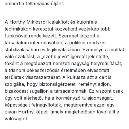
embert a feltámadás útján”.
A Horthy Miklósról kialakított és különféle
technikákon keresztül közvetített vezérkép több
funkcióval rendelkezett. Szerepet játszott a
társadalom integrálásában, a politikai rendszer
stabilizálásában és legitimálásában. Személye a múlttal
való szakítást, a „szebb jövő” ígéretét jelentette,
főként a megtépázott nemzeti nagyság helyreállítását,
a trianoni békeszerződés értelmében elveszített
területek visszaszerzését. A kultusza azt a célt is
szolgálta, hogy biztonságérzetet, reményt adjon,
bizakodást sugalljon a társadalomnak. Ez viszont csak
úgy volt elérhető, ha a kormányzó tulajdonságait,
képességeit felnagyították, megteremtve ezzel egy
olyan Horthy-képet, amely meglehetősen távol állt a
valóságtól.