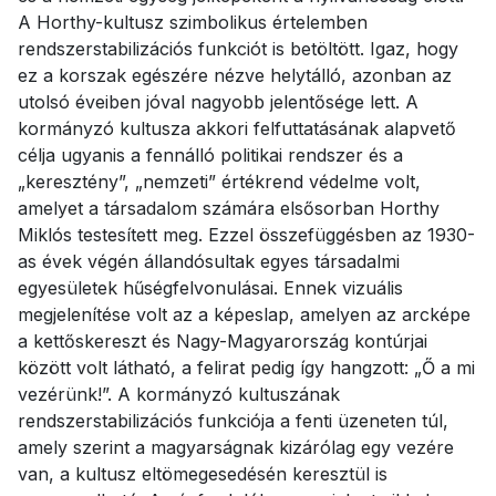
A Horthy-kultusz szimbolikus értelemben
rendszerstabilizációs funkciót is betöltött. Igaz, hogy
ez a korszak egészére nézve helytálló, azonban az
utolsó éveiben jóval nagyobb jelentősége lett. A
kormányzó kultusza akkori felfuttatásának alapvető
célja ugyanis a fennálló politikai rendszer és a
„keresztény”, „nemzeti” értékrend védelme volt,
amelyet a társadalom számára elsősorban Horthy
Miklós testesített meg. Ezzel összefüggésben az 1930-
as évek végén állandósultak egyes társadalmi
egyesületek hűségfelvonulásai. Ennek vizuális
megjelenítése volt az a képeslap, amelyen az arcképe
a kettőskereszt és Nagy-Magyarország kontúrjai
között volt látható, a felirat pedig így hangzott: „Ő a mi
vezérünk!”. A kormányzó kultuszának
rendszerstabilizációs funkciója a fenti üzeneten túl,
amely szerint a magyarságnak kizárólag egy vezére
van, a kultusz eltömegesedésén keresztül is