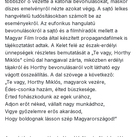
többször ő vezette a katonai bevonulásokat, máskor
díszes emelvényről nézte azokat végig. A sajtó lelkes
hangvételű tudósításokban számolt be az
eseményekről. Az euforikus hangulatú
bevonulásokról a sajtó és a filmhíradók mellett a
Magyar Film Iroda által készített propagandafilmek is
tájékoztatást adtak. A Kelet felé az észak-erdélyi
ünnepségek részletes bemutatását a „Te vagy, Horthy
Miklós” című dal hangjaival zárta, miközben erdélyi
tájakról és Horthy bevonulásairól volt látható egy
vágott összeállítás. A dal szövege a következő:
„Te vagy, Horthy Miklós, magyarok vezére,
Édes-csonka hazám, élted büszkesége.
Érted fohászkodunk az egek urához,
Adjon erőt néked, vállalt nagy munkádhoz,
Vigye győzelemre erős akarásod,
Hogy boldognak lásson szép Magyarországod!”