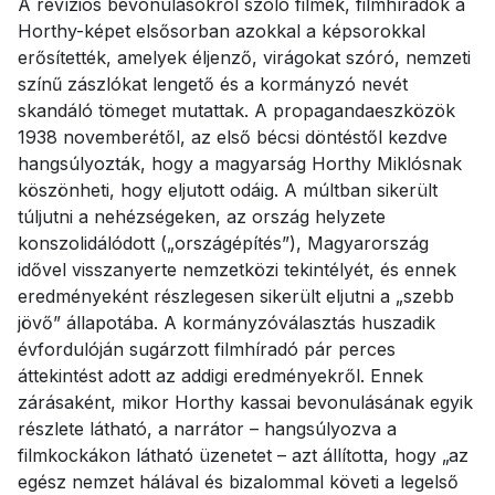
A revíziós bevonulásokról szóló filmek, filmhíradók a
Horthy-képet elsősorban azokkal a képsorokkal
erősítették, amelyek éljenző, virágokat szóró, nemzeti
színű zászlókat lengető és a kormányzó nevét
skandáló tömeget mutattak. A propagandaeszközök
1938 novemberétől, az első bécsi döntéstől kezdve
hangsúlyozták, hogy a magyarság Horthy Miklósnak
köszönheti, hogy eljutott odáig. A múltban sikerült
túljutni a nehézségeken, az ország helyzete
konszolidálódott („országépítés”), Magyarország
idővel visszanyerte nemzetközi tekintélyét, és ennek
eredményeként részlegesen sikerült eljutni a „szebb
jövő” állapotába. A kormányzóválasztás huszadik
évfordulóján sugárzott filmhíradó pár perces
áttekintést adott az addigi eredményekről. Ennek
zárásaként, mikor Horthy kassai bevonulásának egyik
részlete látható, a narrátor – hangsúlyozva a
filmkockákon látható üzenetet – azt állította, hogy „az
egész nemzet hálával és bizalommal követi a legelső