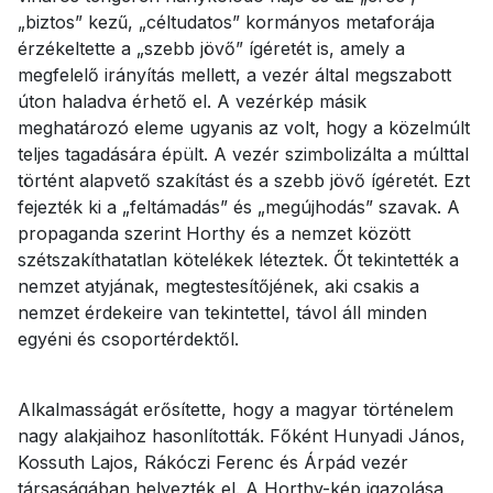
„biztos” kezű, „céltudatos” kormányos metaforája
érzékeltette a „szebb jövő” ígéretét is, amely a
megfelelő irányítás mellett, a vezér által megszabott
úton haladva érhető el. A vezérkép másik
meghatározó eleme ugyanis az volt, hogy a közelmúlt
teljes tagadására épült. A vezér szimbolizálta a múlttal
történt alapvető szakítást és a szebb jövő ígéretét. Ezt
fejezték ki a „feltámadás” és „megújhodás” szavak. A
propaganda szerint Horthy és a nemzet között
szétszakíthatatlan kötelékek léteztek. Őt tekintették a
nemzet atyjának, megtestesítőjének, aki csakis a
nemzet érdekeire van tekintettel, távol áll minden
egyéni és csoportérdektől.
Alkalmasságát erősítette, hogy a magyar történelem
nagy alakjaihoz hasonlították. Főként Hunyadi János,
Kossuth Lajos, Rákóczi Ferenc és Árpád vezér
társaságában helyezték el. A Horthy-kép igazolása