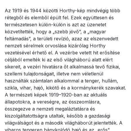
Az 1919 és 1944 közötti Horthy-kép mindvégig több
rétegből és elemből épült fel. Ezek együttesen és
természetesen külön-külön is azt az üzenetet
közvetítették, hogy a „szebb jövő”, a „magyar
feltámadás”, a területi revízió, azaz az elszenvedett
nemzeti sérelmek orvoslása kizárólag Horthy
vezetésével érhető el. A vezérbe vetett hit erősítése
céljából emelték ki az első világháború alatt elért
sikereit, a vezéri hivatásra őt alkalmassá tevő fizikai,
szellemi tulajdonságait, illetve nem véletlenül
használták számtalan alkalommal a tenger, hullám,
szikla, vihar, hajó, kikötő és a kormánykerék szavakat.
A természeti képek 1919–1920-ban az aktuális
állapotokra, a vereségre, az összeomlásra,
összegezve a nemzeti megaláztatásra és
kiszolgáltatottságra utaltak, később a gazdasági
világválságot és a második világháborút jelentették. A
viharos tengeren hánykolódó hajó és az „erős”,