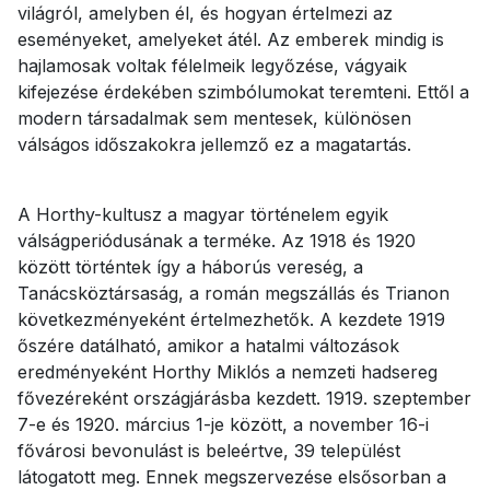
világról, amelyben él, és hogyan értelmezi az
eseményeket, amelyeket átél. Az emberek mindig is
hajlamosak voltak félelmeik legyőzése, vágyaik
kifejezése érdekében szimbólumokat teremteni. Ettől a
modern társadalmak sem mentesek, különösen
válságos időszakokra jellemző ez a magatartás.
A Horthy-kultusz a magyar történelem egyik
válságperiódusának a terméke. Az 1918 és 1920
között történtek így a háborús vereség, a
Tanácsköztársaság, a román megszállás és Trianon
következményeként értelmezhetők. A kezdete 1919
őszére datálható, amikor a hatalmi változások
eredményeként Horthy Miklós a nemzeti hadsereg
fővezéreként országjárásba kezdett. 1919. szeptember
7-e és 1920. március 1-je között, a november 16-i
fővárosi bevonulást is beleértve, 39 települést
látogatott meg. Ennek megszervezése elsősorban a