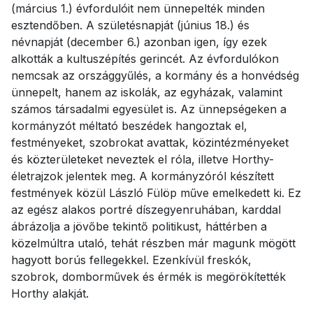
(március 1.) évfordulóit nem ünnepelték minden
esztendőben. A születésnapját (június 18.) és
névnapját (december 6.) azonban igen, így ezek
alkották a kultuszépítés gerincét. Az évfordulókon
nemcsak az országgyűlés, a kormány és a honvédség
ünnepelt, hanem az iskolák, az egyházak, valamint
számos társadalmi egyesület is. Az ünnepségeken a
kormányzót méltató beszédek hangoztak el,
festményeket, szobrokat avattak, közintézményeket
és közterületeket neveztek el róla, illetve Horthy-
életrajzok jelentek meg. A kormányzóról készített
festmények közül László Fülöp műve emelkedett ki. Ez
az egész alakos portré díszegyenruhában, karddal
ábrázolja a jövőbe tekintő politikust, háttérben a
közelmúltra utaló, tehát részben már magunk mögött
hagyott borús fellegekkel. Ezenkívül freskók,
szobrok, domborművek és érmék is megörökítették
Horthy alakját.