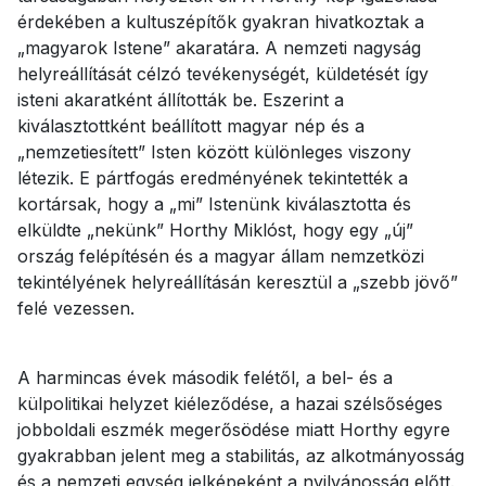
érdekében a kultuszépítők gyakran hivatkoztak a
„magyarok Istene” akaratára. A nemzeti nagyság
helyreállítását célzó tevékenységét, küldetését így
isteni akaratként állították be. Eszerint a
kiválasztottként beállított magyar nép és a
„nemzetiesített” Isten között különleges viszony
létezik. E pártfogás eredményének tekintették a
kortársak, hogy a „mi” Istenünk kiválasztotta és
elküldte „nekünk” Horthy Miklóst, hogy egy „új”
ország felépítésén és a magyar állam nemzetközi
tekintélyének helyreállításán keresztül a „szebb jövő”
felé vezessen.
A harmincas évek második felétől, a bel- és a
külpolitikai helyzet kiéleződése, a hazai szélsőséges
jobboldali eszmék megerősödése miatt Horthy egyre
gyakrabban jelent meg a stabilitás, az alkotmányosság
és a nemzeti egység jelképeként a nyilvánosság előtt.