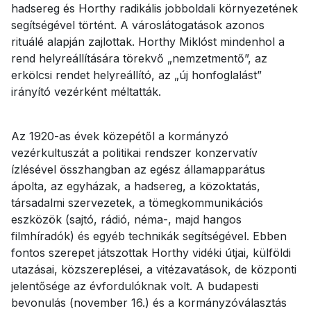
hadsereg és Horthy radikális jobboldali környezetének
segítségével történt. A városlátogatások azonos
rituálé alapján zajlottak. Horthy Miklóst mindenhol a
rend helyreállítására törekvő „nemzetmentő”, az
erkölcsi rendet helyreállító, az „új honfoglalást”
irányító vezérként méltatták.
Az 1920-as évek közepétől a kormányzó
vezérkultuszát a politikai rendszer konzervatív
ízlésével összhangban az egész államapparátus
ápolta, az egyházak, a hadsereg, a közoktatás,
társadalmi szervezetek, a tömegkommunikációs
eszközök (sajtó, rádió, néma-, majd hangos
filmhíradók) és egyéb technikák segítségével. Ebben
fontos szerepet játszottak Horthy vidéki útjai, külföldi
utazásai, közszereplései, a vitézavatások, de központi
jelentősége az évfordulóknak volt. A budapesti
bevonulás (november 16.) és a kormányzóválasztás