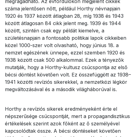
megragadható. Az évfordulókon megjelent cikkek
száma jelentősen nőtt, például Horthy névnapjain
1920 és 1937 között átlagban 28, míg 1938 és 1943
között átlagosan 84 cikk jelent meg. 1939 és 1944
között, szintén csak egy példát kiemelve, a
születésnapjain a fontosabb politikai lapok cikkeiben
közel 1000-szer volt olvasható, hogy június 18. a
nemzet egészének ünnepe, ezzel szemben 1920 és
1938 között csak 500 alkalommal. Ezek a tényezők
mutatják, hogy a Horthy-kultusz csúcspontja az első
bécsi döntést követően volt. Ez összefüggött az 1938–
1941 közötti revíziós sikerekkel, a nemzetközi légkör
megváltozásával és a második világháborúval is.
Horthy a revíziós sikerek eredményeként érte el
népszerűsége csúcspontját, mert a propagandisztikus
értékelések szerint azok főként az ő személyével
kapcsolódtak össze. A bécsi döntéseket követően